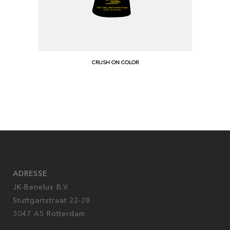
CRUSH ON COLOR
ADRESSE
JK-Benelux B.V.
Stuttgartstraat 22-28
3047 AS Rotterdam