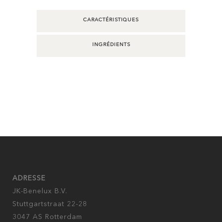
CARACTÉRISTIQUES
INGRÉDIENTS
ADRESSE
JK-Benelux B.V.
Stuttgartstraat 22-28
3047 AS Rotterdam