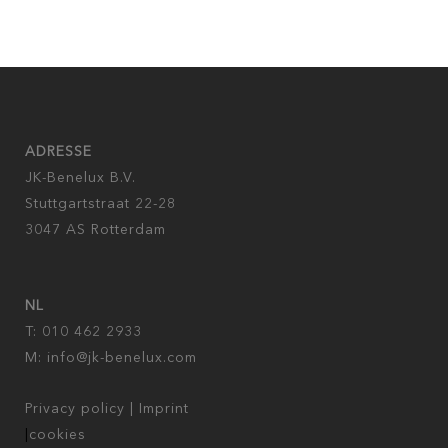
ADRESSE
JK-Benelux B.V.
Stuttgartstraat 22-28
3047 AS Rotterdam
NL
T: 010 462 2933
M:
info@jk-benelux.com
Privacy policy
|
Imprint
|
cookies