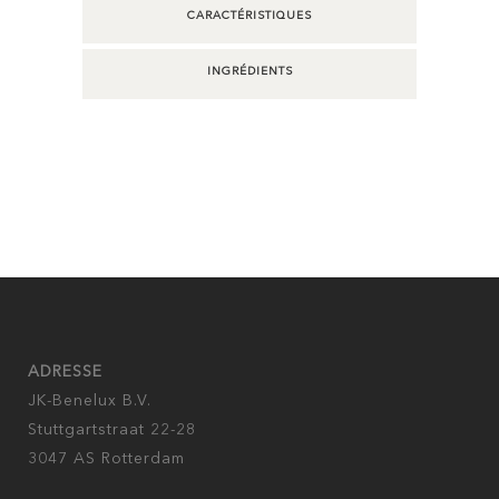
CARACTÉRISTIQUES
INGRÉDIENTS
ADRESSE
JK-Benelux B.V.
Stuttgartstraat 22-28
3047 AS Rotterdam