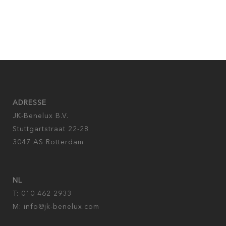
ADRESSE
JK-Benelux B.V.
Stuttgartstraat 22-28
3047 AS Rotterdam
NL
T: 010 462 2933
M:
info@jk-benelux.com