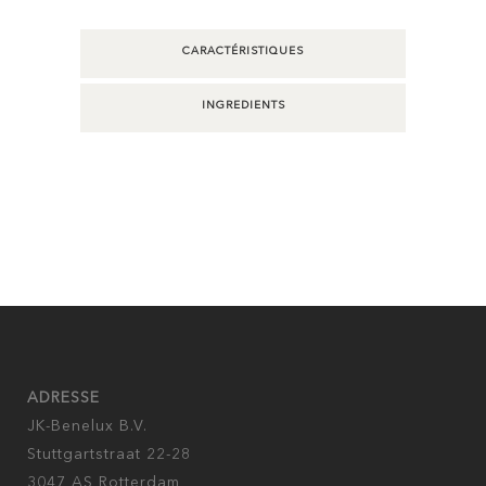
CARACTÉRISTIQUES
INGREDIENTS
ADRESSE
JK-Benelux B.V.
Stuttgartstraat 22-28
3047 AS Rotterdam