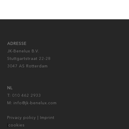
ADRESSE
JK-Benelux B.V.
Stuttgartstraat 22-28
3047 AS Rotterdam
NL
T: 010 462 2933
M:
info@jk-benelux.com
Privacy policy
|
Imprint
|
cookies