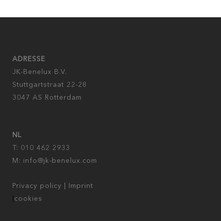
ADRESSE
JK-Benelux B.V.
Stuttgartstraat 22-28
3047 AS Rotterdam
NL
T: 010 462 2933
M:
info@jk-benelux.com
Privacy policy
|
Imprint
|
cookies