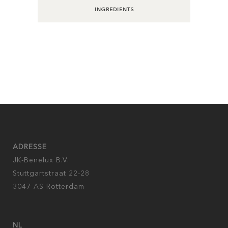
INGREDIENTS
ADRESSE
JK-Benelux B.V.
Stuttgartstraat 22-28
3047 AS Rotterdam
NL