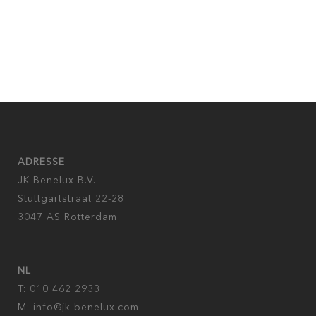
ADRESSE
JK-Benelux B.V.
Stuttgartstraat 22-28
3047 AS Rotterdam
NL
T: 010 462 2933
M:
info@jk-benelux.com