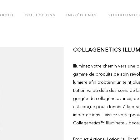
ABOUT
COLLECTIONS
INGRÉDIENTS
STUDIOFINDE
.M. COLLECTION
COLOR RUSH COLLECTION
COLLAGENETICS ILLUM
OTED CREATIONS COLLECTION
BLACK CROWN SPECIAL EDITIO
Illuminez votre chemin vers une p
W LABS SPF COLLECTION
FACE CARE COLLECTION
gamme de produits de soin révolu
lumière afin d’obtenir un teint pl
Lotion va au-delà des soins de la
gorgée de collagène avancé, de p
est conçue pour donner à la peau
imperfections. Laissez votre peau
Collagenetics™ Illuminate – becau
Product Actions: Lotion “all light”