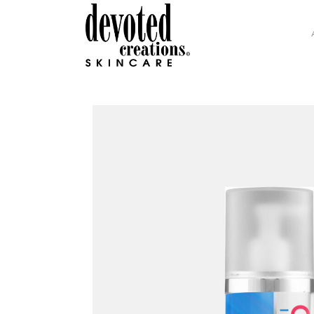
GLAMOUR COLLECTION
H.I
INTENSITY COLLECTION
DEV
DC SOHO COLLECTION
GLO