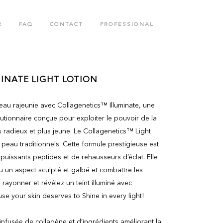
R
FAQ
CONTACT
PROFESSIONAL
BODY CARE COLLECTION
INATE LIGHT LOTION
N
COLLAGENETICS COLLECTION
eau rajeunie avec Collagenetics™ Illuminate, une
tionnaire conçue pour exploiter le pouvoir de la
us radieux et plus jeune. Le Collagenetics™ Light
 peau traditionnels. Cette formule prestigieuse est
uissants peptides et de rehausseurs d’éclat. Elle
 un aspect sculpté et galbé et combattre les
 rayonner et révélez un teint illuminé avec
se your skin deserves to Shine in every light!
, infusée de collagène et d’ingrédients améliorant la