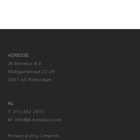
ADRESSE
JK-Benelux B.V.
Stuttgartstraat 22-28
3047 AS Rotterdam
NL
T: 010 462 2933
M:
info@jk-benelux.com
Privacy policy
|
Imprint